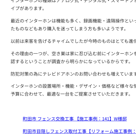
インターホンの種類はアナログ式・デジタル式・スマートフ
イプがあります。
ご依頼～施工の流れ
最近のインターホンは機能も多く、録画機能・遠隔操作とい
よくあるご質問
たものなどもあり購入を迷ってしまう方も多いようです。
施工料金の一例
以前は来客を告げるチャイムでしたが今時のものはとても進
スタッフブログ
その理由の一つが、空き巣は家に忍び込む前にインターホン
認するということが調査から明らかになっているからです。
防犯対策の為にテレビドアホンのお問い合わせも増えていま
インターホンの設置場所・機能・デザイン・価格など様々な
予算に合わせて、最適な一台をご提案させていただきます。
お電話で今すぐお問い合わせ
町田市 フェンス交換工事 【施工事例：141】W様邸
042-812-3900
町田市目隠しフェンス取付工事【リフォーム施工事例：