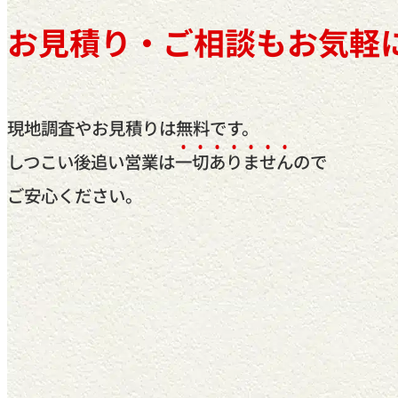
お見積り・ご相談もお気軽
現地調査やお見積りは無料です。
しつこい後追い営業は
一
切
あ
り
ま
せ
ん
ので
ご安心ください。