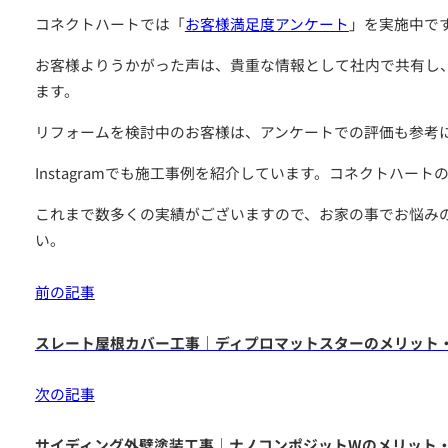
コネクトハートでは「
お客様満足度アンケート
」を実施中で
お客様よりうかがった声は、貴重な情報として社内で共有し
ます。
リフォームを検討中のお客様は、アンケートでの評価も参考
Instagramでも施工事例を紹介しています。コネクトハート
メールでの
お問い合わせはこちら
これまで数多くの実績がございますので、お家の事でお悩み
い。
前の記事
スレート屋根カバー工事｜ディプロマットスターのメリット
次の記事
LINEでの
お問い合わせはこちら
サイディング外壁塗装工事｜ナノコンポジットWのメリット