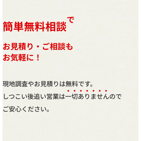
で
簡単無料相談
お見積り・ご相談も
お気軽に！
現地調査やお見積りは無料です。
しつこい後追い営業は
一
切
あ
り
ま
せ
ん
ので
ご安心ください。