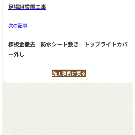
足場組設置工事
次の記事
棟板金撤去 防水シート敷き トップライトカバ
ー外し
施工事例に戻る