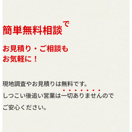
で
簡単無料相談
お見積り・ご相談も
お気軽に！
現地調査やお見積りは無料です。
しつこい後追い営業は
一
切
あ
り
ま
せ
ん
ので
ご安心ください。