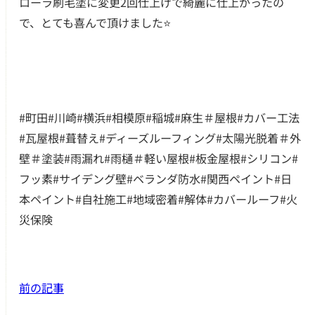
ローラ刷毛塗に変更2回仕上げで綺麗に仕上がったの
で、とても喜んで頂けました⭐️
つの無料サービス
施工事例
#
町田
#
川崎
#
横浜
#
相模原
#
稲城
#
麻生＃屋根
#
カバー工法
お客様の声
#
瓦屋根
#
葺替え
#
ディーズルーフィング
#
太陽光脱着＃外
壁＃塗装
#
雨漏れ
#
雨樋＃軽い屋根
#
板金屋根
#
シリコン
#
代表挨拶
フッ素
#
サイデング壁
#
ベランダ防水
#
関西ペイント
#
日
本ペイント
#
自社施工
#
地域密着
#
解体
#
カバールーフ
#
火
ご依頼～施工の流れ
災保険
よくあるご質問
施工料金の一例
前の記事
スタッフブログ