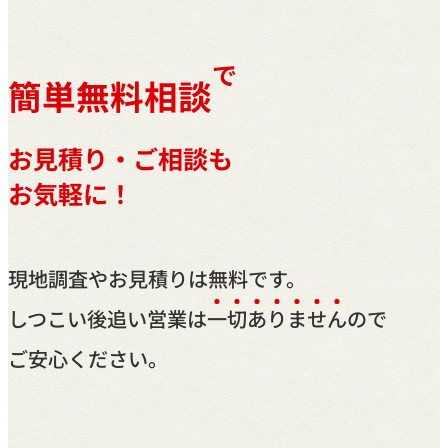
で
簡単無料相談
お見積り・ご相談も
お気軽に！
現地調査やお見積りは無料です。
しつこい後追い営業は
一
切
あ
り
ま
せ
ん
ので
ご安心ください。