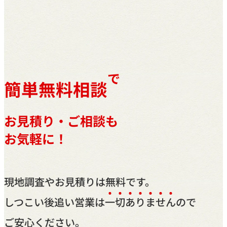
で
簡単無料相談
お見積り・ご相談も
お気軽に！
現地調査やお見積りは無料です。
しつこい後追い営業は
一
切
あ
り
ま
せ
ん
ので
ご安心ください。