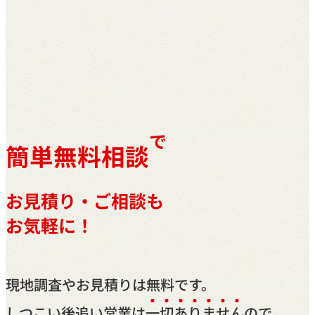
で
簡単無料相談
お見積り・ご相談も
お気軽に！
現地調査やお見積りは無料です。
しつこい後追い営業は
一
切
あ
り
ま
せ
ん
ので