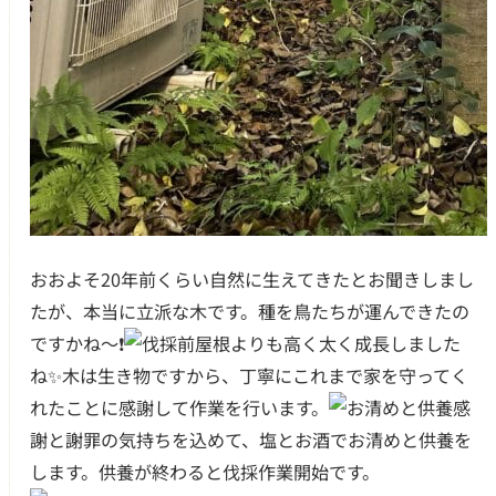
おおよそ20年前くらい自然に生えてきたとお聞きしまし
たが、本当に立派な木です。種を鳥たちが運んできたの
ですかね〜❗️
屋根よりも高く太く成長しました
ね✨木は生き物ですから、丁寧にこれまで家を守ってく
れたことに感謝して作業を行います。
感
謝と謝罪の気持ちを込めて、塩とお酒でお清めと供養を
します。供養が終わると伐採作業開始です。