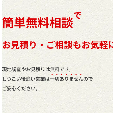
ご依頼～施工の流れ
で
簡単無料相談
よくあるご質問
施工料金の一例
お見積り・ご相談もお気軽
スタッフブログ
現地調査やお見積りは無料です。
しつこい後追い営業は
一
切
あ
り
ま
せ
ん
ので
ご安心ください。
お電話で今すぐお問い合わせ
042-812-3900