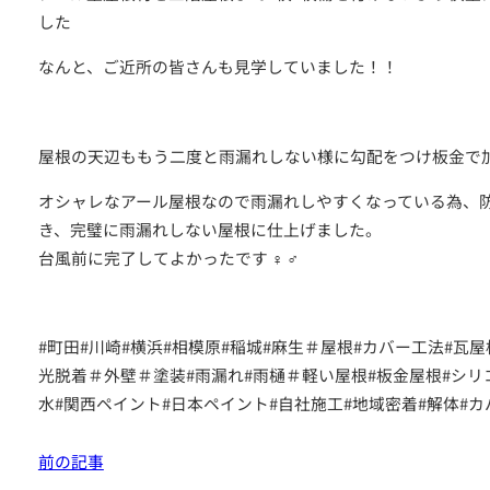
した
なんと、ご近所の皆さんも見学していました！！
屋根の天辺ももう二度と雨漏れしない様に勾配をつけ板金で
つのお約束
オシャレなアール屋根なので雨漏れしやすくなっている為、
クチコミ
き、完璧に雨漏れしない屋根に仕上げました。
台風前に完了してよかったです ‍♀️ ‍♂️
#
町田
#
川崎
#
横浜
#
相模原
#
稲城
#
麻生＃屋根
#
カバー工法
#
瓦屋
光脱着＃外壁＃塗装
#
雨漏れ
#
雨樋＃軽い屋根
#
板金屋根
#
シリ
水
#
関西ペイント
#
日本ペイント
#
自社施工
#
地域密着
#
解体
#
カ
前の記事