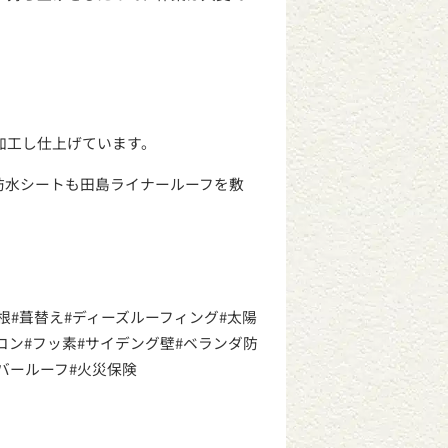
加工し仕上げています。
防水シートも田島ライナールーフを敷
根
#
葺替え
#
ディーズルーフィング
#
太陽
コン
#
フッ素
#
サイデング壁
#
ベランダ防
バールーフ
#
火災保険