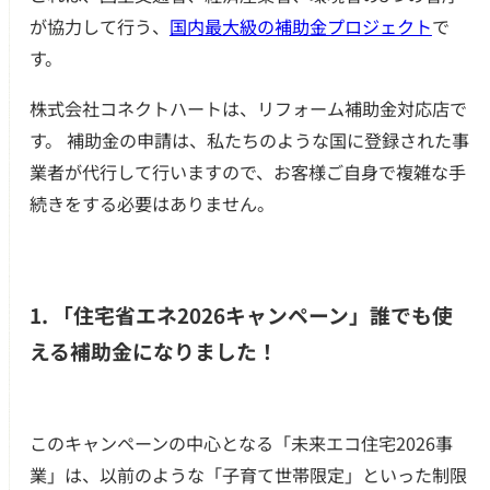
が協力して行う、
国内最大級の補助金プロジェクト
で
す。
つの無料サービス
株式会社コネクトハートは、リフォーム補助金対応店で
す。 補助金の申請は、私たちのような国に登録された事
施工事例
業者が代行して行いますので、お客様ご自身で複雑な手
続きをする必要はありません。
お客様の声
代表挨拶
1. 「住宅省エネ2026キャンペーン」誰でも使
ご依頼～施工の流れ
える補助金になりました！
よくあるご質問
施工料金の一例
このキャンペーンの中心となる「未来エコ住宅2026事
業」は、以前のような「子育て世帯限定」といった制限
スタッフブログ