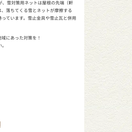
が、雪対策用ネットは屋根の先端（軒
は、落ちてくる雪とネットが摩擦する
持っています。雪止金具や雪止瓦と併用
地域にあった対策を！
い。
る