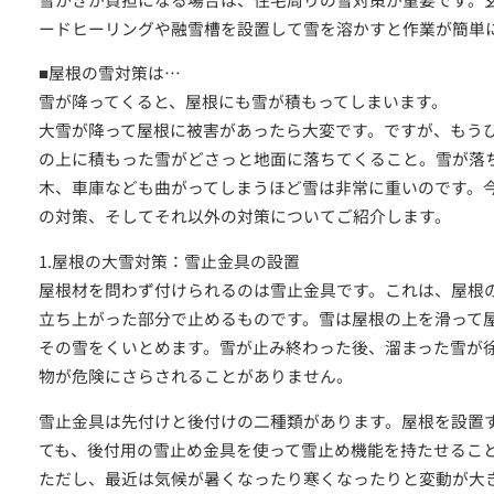
ードヒーリングや融雪槽を設置して雪を溶かすと作業が簡単
ご依頼～施工の流れ
■屋根の雪対策は…
よくあるご質問
雪が降ってくると、屋根にも雪が積もってしまいます。
大雪が降って屋根に被害があったら大変です。ですが、もう
施工料金の一例
の上に積もった雪がどさっと地面に落ちてくること。雪が落
スタッフブログ
木、車庫なども曲がってしまうほど雪は非常に重いのです。
の対策、そしてそれ以外の対策についてご紹介します。
1.屋根の大雪対策：雪止金具の設置
屋根材を問わず付けられるのは雪止金具です。これは、屋根
立ち上がった部分で止めるものです。雪は屋根の上を滑って
その雪をくいとめます。雪が止み終わった後、溜まった雪が
物が危険にさらされることがありません。
雪止金具は先付けと後付けの二種類があります。屋根を設置
お電話で今すぐお問い合わせ
042-812-3900
ても、後付用の雪止め金具を使って雪止め機能を持たせるこ
ただし、最近は気候が暑くなったり寒くなったりと変動が大