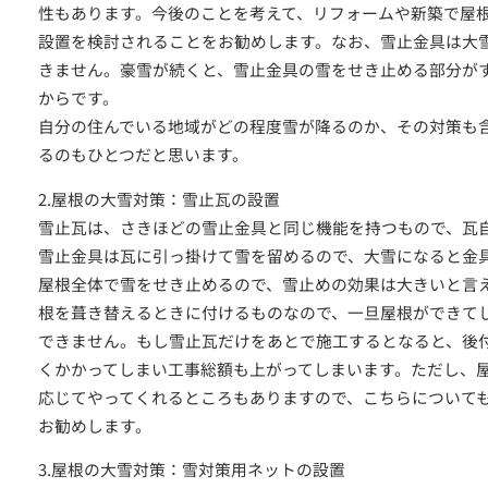
性もあります。今後のことを考えて、リフォームや新築で屋
設置を検討されることをお勧めします。なお、雪止金具は大
きません。豪雪が続くと、雪止金具の雪をせき止める部分が
からです。
自分の住んでいる地域がどの程度雪が降るのか、その対策も
るのもひとつだと思います。
メールでの
2.屋根の大雪対策：雪止瓦の設置
お問い合わせはこちら
雪止瓦は、さきほどの雪止金具と同じ機能を持つもので、瓦
雪止金具は瓦に引っ掛けて雪を留めるので、大雪になると金
屋根全体で雪をせき止めるので、雪止めの効果は大きいと言
根を葺き替えるときに付けるものなので、一旦屋根ができて
できません。もし雪止瓦だけをあとで施工するとなると、後
くかかってしまい工事総額も上がってしまいます。ただし、
応じてやってくれるところもありますので、こちらについて
お勧めします。
LINEでの
お問い合わせはこちら
3.屋根の大雪対策：雪対策用ネットの設置