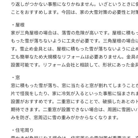
り返しがつかない事態になりかねません。いざというときに
ことをおすすめします。今回は、家の大雪対策の必要性と対
・屋根
家が三角屋根の場合は、落雪の危険が高いです。屋根に積も
もった雪が落ちないように工夫が必要です。三角屋根の場合
す。雪止め金具とは、屋根に積もった雪が落ちないように止
工も簡単なため大規模なリフォームは必要ありません。金具
設置可能です。リフォーム会社と相談して、形状にあった金
・窓
窓に積もった雪が落ち、窓に当たると窓が割れてしまうこと
片で怪我をしたり、家に冷気が入るといった事態に悩まされ
つの無料サービス
設置がおすすめです。二重窓にすることで、破損したあとの
施工事例
期待できます。二重窓が設置できない場合は、周囲に雪囲い
みを防ぎ、窓周辺に雪の重みがかからなくなります。
お客様の声
・住宅周り
代表挨拶
雪かきが負担になる場合は、住宅周りの雪対策が重要です。