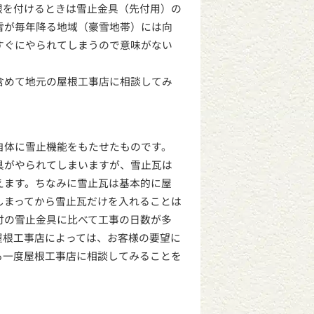
根を付けるときは雪止金具（先付用）の
雪が毎年降る地域（豪雪地帯）には向
すぐにやられてしまうので意味がない
含めて地元の屋根工事店に相談してみ
自体に雪止機能をもたせたものです。
具がやられてしまいますが、雪止瓦は
えます。ちなみに雪止瓦は基本的に屋
しまってから雪止瓦だけを入れることは
付の雪止金具に比べて工事の日数が多
屋根工事店によっては、お客様の要望に
も一度屋根工事店に相談してみることを